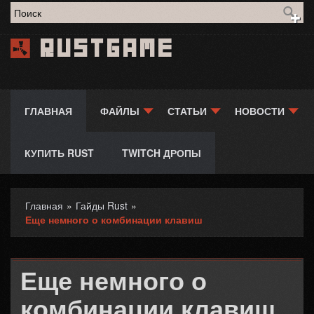
Форма поиска
Rustgame
ГЛАВНАЯ
ФАЙЛЫ
СТАТЬИ
НОВОСТИ
КУПИТЬ RUST
TWITCH ДРОПЫ
Главная
»
Гайды Rust
»
Вы здесь
Еще немного о комбинации клавиш
Еще немного о
комбинации клавиш