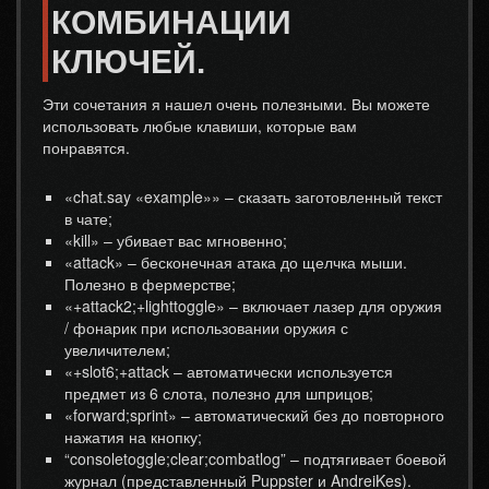
КОМБИНАЦИИ
КЛЮЧЕЙ.
Эти сочетания я нашел очень полезными. Вы можете
использовать любые клавиши, которые вам
понравятся.
«chat.say «example»» – сказать заготовленный текст
в чате;
«kill» – убивает вас мгновенно;
«attack» – бесконечная атака до щелчка мыши.
Полезно в фермерстве;
«+attack2;+lighttoggle» – включает лазер для оружия
/ фонарик при использовании оружия с
увеличителем;
«+slot6;+attack – автоматически используется
предмет из 6 слота, полезно для шприцов;
«forward;sprint» – автоматический без до повторного
нажатия на кнопку;
“consoletoggle;clear;combatlog” – подтягивает боевой
журнал (представленный Puppster и AndreiKes).