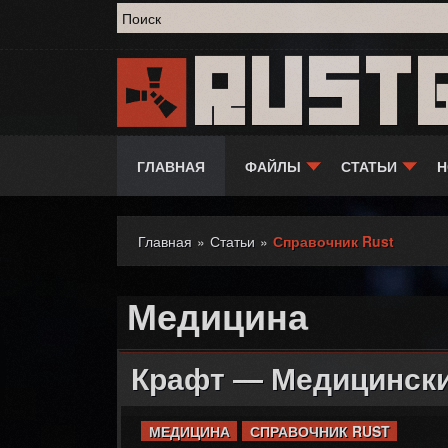
Форма поиска
Rust
ГЛАВНАЯ
ФАЙЛЫ
СТАТЬИ
Н
Главная
»
Статьи
»
Справочник Rust
Вы здесь
Медицина
Крафт — Медицинск
МЕДИЦИНА
СПРАВОЧНИК RUST