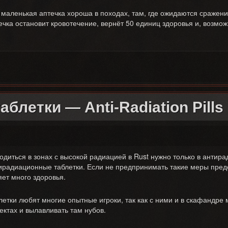
 маленькая аптечка хороша в походах, там, где ожидаются сражени
ечка остановит кровотечение, вернёт 50 единиц здоровья и, возмож
MALL MEDKIT
летки — Anti-Radiation Pills
одиться в зонах с высокой радиацией в Rust нужно только в антир
ирадиационные таблетки. Если не предпринимать такие меры предо
яет много здоровья.
летки любят многие опытные игроки, так как с ними и в скафандре
ектах и вылавливать там нубов.