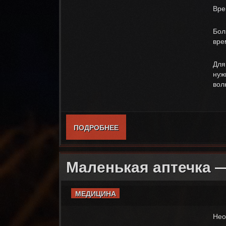
Вре
Бол
вре
Для
нуж
вол
ПОДРОБНЕЕ
О БОЛЬШАЯ АПТЕЧКА — LAR
Маленькая аптечка —
МЕДИЦИНА
Нео