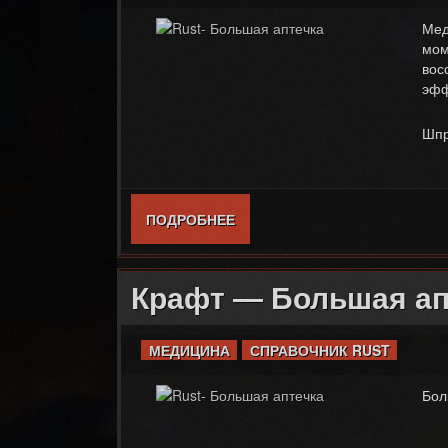
Мед
мом
вос
эфф
Шпр
ПОДРОБНЕЕ
О КРАФТ — МЕДИЦИНСКИЙ 
Крафт — Большая ап
МЕДИЦИНА
СПРАВОЧНИК RUST
Бол