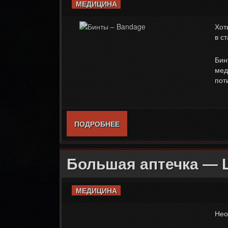
МЕДИЦИНА
Хот
в с
Бин
мед
пот
ПОДРОБНЕЕ
О БИНТЫ – BANDAGE
Большая аптечка — L
МЕДИЦИНА
Нео