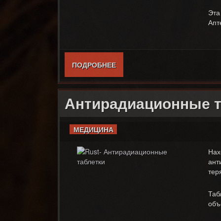
Эта
Апт
ПОДРОБНЕЕ
О МАЛЕНЬКАЯ АПТЕЧКА — S
Антирадиационные таб
МЕДИЦИНА
Нах
ант
тер
Таб
объ