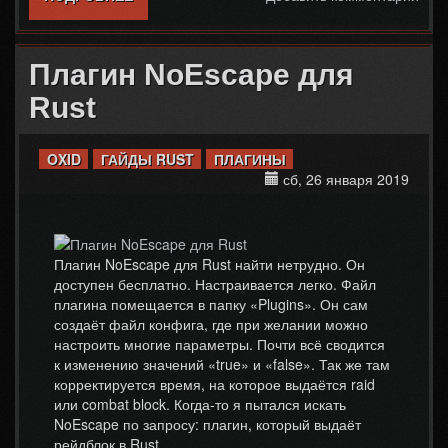
Плагин NoEscape для
Rust
OXID
ГАЙДЫ RUST
ПЛАГИНЫ
сб, 26 января 2019
Плагин NoEscape для Rust найти нетрудно. Он
доступен бесплатно. Настраивается легко. Файл
плагина помещается в папку «Plugins». Он сам
создаёт файл конфига, где при желании можно
настроить многие параметры. Почти всё сводится
к изменению значений «true» и «false». Так же там
корректируется время, на которое выдаётся raid
или combat block. Когда-то я пытался искать
NoEscape по запросу: плагин, который выдаёт
рейдблок в Rust.