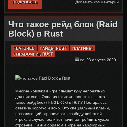
ПОДРОБНЕЕ
О КАК СДЕЛАТЬ ТЕЛЕПОРТ К ИГРОКУ В
Добавить комментарий
RUST
Что такое рейд блок (Raid
Block) в Rust
FEATURED
ГАЙДЫ RUST
ПЛАГИНЫ
СПРАВОЧНИК RUST
вс, 23 августа 2020
Многие новички в игре слышат кучу непонятных
для них слов. Одна из таких «непоняток» — что
такое рейд блок (Raid Block) в Rust? Постараюсь
ответить коротко и ясно. Это специальный плагин,
позволяющий ограничивать свободу действий
игрока в случае, если тот начинает рейдить чужое
строение. Таким образом в игре на хардкорных