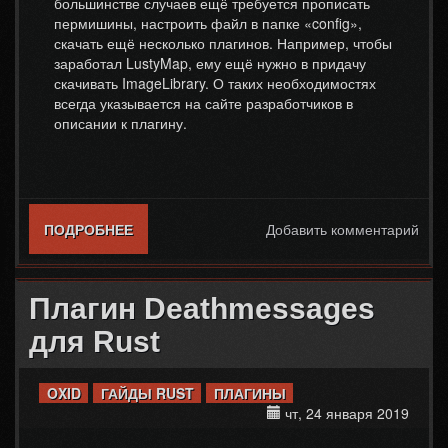
большинстве случаев ещё требуется прописать
пермишины, настроить файл в папке «config»,
скачать ещё несколько плагинов. Например, чтобы
заработал LustyMap, ему ещё нужно в придачу
скачивать ImageLibrary. О таких необходимостях
всегда указывается на сайте разработчиков в
описании к плагину.
ПОДРОБНЕЕ
О КАК НАСТРОИТЬ ПЛАГИНЫ В RUST
Добавить комментарий
Плагин Deathmessages
для Rust
OXID
ГАЙДЫ RUST
ПЛАГИНЫ
чт, 24 января 2019