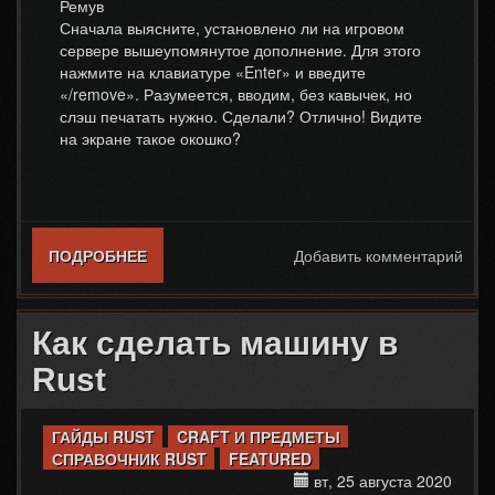
Ремув
Сначала выясните, установлено ли на игровом
сервере вышеупомянутое дополнение. Для этого
нажмите на клавиатуре «Enter» и введите
«/remove». Разумеется, вводим, без кавычек, но
слэш печатать нужно. Сделали? Отлично! Видите
на экране такое окошко?
ПОДРОБНЕЕ
О КАК УБРАТЬ ПОСТРОЙКУ В RUST
Добавить комментарий
Как сделать машину в
Rust
ГАЙДЫ RUST
CRAFT И ПРЕДМЕТЫ
СПРАВОЧНИК RUST
FEATURED
вт, 25 августа 2020