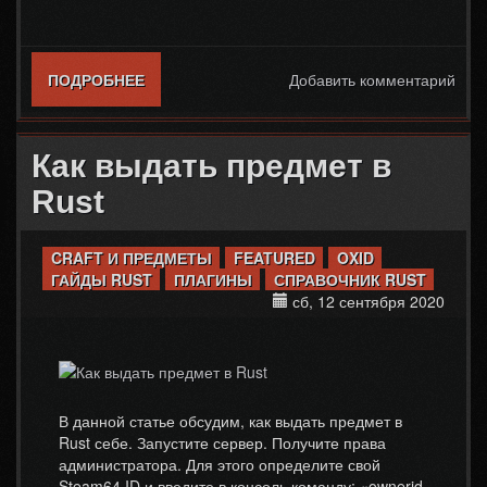
ПОДРОБНЕЕ
О КАК УБРАТЬ СТЕНУ В СВОЁМ ДОМЕ В
Добавить комментарий
RUST
Как выдать предмет в
Rust
CRAFT И ПРЕДМЕТЫ
FEATURED
OXID
ГАЙДЫ RUST
ПЛАГИНЫ
СПРАВОЧНИК RUST
сб, 12 сентября 2020
В данной статье обсудим, как выдать предмет в
Rust себе. Запустите сервер. Получите права
администратора. Для этого определите свой
Steam64 ID и введите в консоль команду: «ownerid