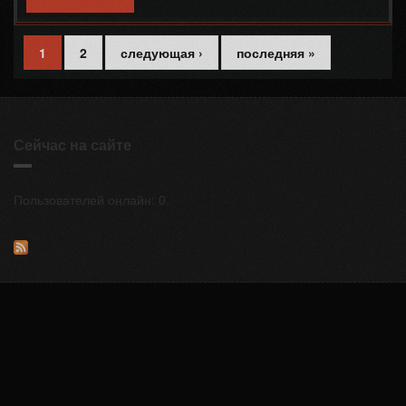
КОВРОМ (#146)
1
2
следующая ›
последняя »
Страницы
Сейчас на сайте
Пользователей онлайн: 0.