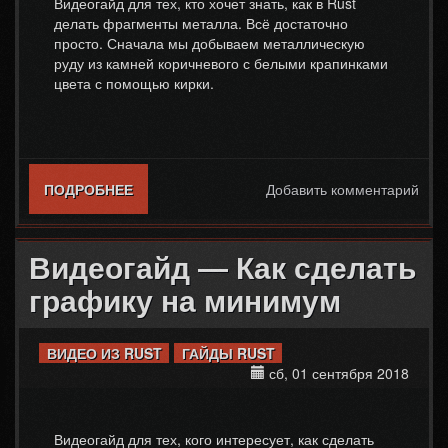
Видеогайд для тех, кто хочет знать, как в Rust
делать фрагменты металла. Всё достаточно
просто. Сначала мы добываем металлическую
руду из камней коричневого с белыми крапинками
цвета с помощью кирки.
ПОДРОБНЕЕ
О ВИДЕОГАЙД — КАК СДЕЛАТЬ МЕТАЛЛ
Добавить комментарий
ВЫСОКОГО КАЧЕСТВА
Видеогайд — Как сделать
графику на минимум
ВИДЕО ИЗ RUST
ГАЙДЫ RUST
сб, 01 сентября 2018
Видеогайд для тех, кого интересует, как сделать