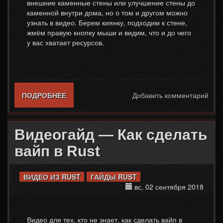
внешние каменные стены или улучшение стены до
каменной внутри дома, но о том и другом можно
узнать в видео. Берем киянку, подходим к стене,
жмём правую кнопку мыши и видим, что и до чего
у вас хватает ресурсов.
ПОДРОБНЕЕ
О ВИДЕОГАЙД — КАК СДЕЛАТЬ
Добавить комментарий
КАМЕННУЮ СТЕНУ В RUST
Видеогайд — Как сделать
вайп в Rust
ВИДЕО ИЗ RUST
ГАЙДЫ RUST
вс, 02 сентября 2018
Видео для тех, кто не знает, как сделать вайп в