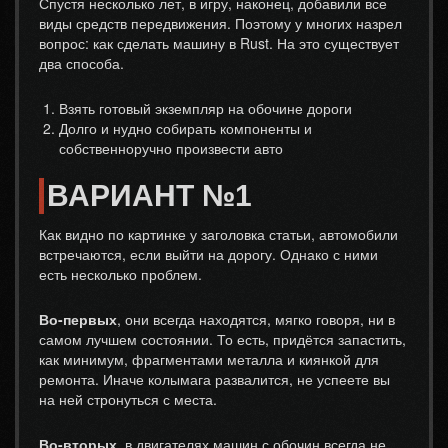
Спустя несколько лет, в игру, наконец, добавили все
виды средств передвижения. Поэтому у многих назрел
вопрос: как сделать машину в Rust. На это существует
два способа.
Взять готовый экземпляр на обочине дороги
Долго и нудно собирать компоненты и
собственноручно произвести авто
ВАРИАНТ №1
Как видно по картинке у заголовка статьи, автомобили
встречаются, если выйти на дорогу. Однако с ними
есть несколько проблем.
Во-первых
, они всегда находятся, мягко говоря, ни в
самом лучшем состоянии. То есть, придётся запастить,
как минимум, фрагментами металла и киянкой для
ремонта. Иначе колымага развалится, не успеете вы
на ней стронуться с места.
Во-вторых
, в двигателях машин с обочин всегда не