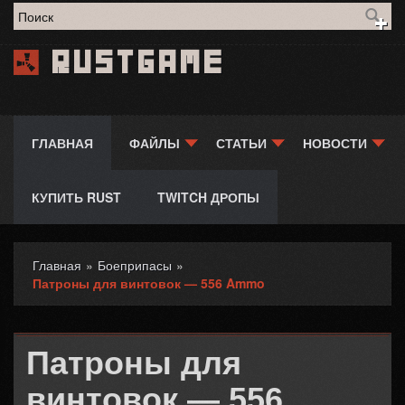
Форма поиска
Rustgame
ГЛАВНАЯ
ФАЙЛЫ
СТАТЬИ
НОВОСТИ
КУПИТЬ RUST
TWITCH ДРОПЫ
Главная
»
Боеприпасы
»
Вы здесь
Патроны для винтовок — 556 Ammo
Патроны для
винтовок — 556