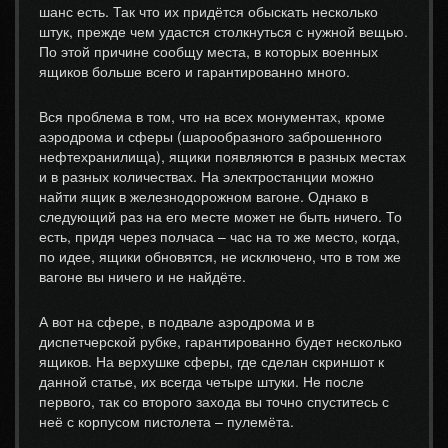
шанс есть. Так что их придётся обыскать несколько
штук, прежде чем удастся столкнуться с нужной вещью.
По этой причине сообщу места, в которых военных
ящиков больше всего и гарантированно много.
Вся проблема в том, что на всех монументах, кроме
аэродрома и сферы (шарообразного заброшенного
нефтехранилища), ящики появляются в разных местах
и в разных количествах. На электростанции можно
найти ящик в железнодорожном вагоне. Однако в
следующий раз на его месте может не быть ничего. То
есть, придя через полчаса – час на то же место, когда,
по идее, ящики обновятся, не исключено, что в том же
вагоне вы ничего и не найдёте.
А вот на сфере, в подвале аэродрома и в
диспетчерской рубке, гарантированно будет несколько
ящиков. На верхушке сферы, где сделан скриншот к
данной статье, их всегда четыре штуки. Не после
первого, так со второго захода вы точно спуститесь с
неё с корпусом пистолета – пулемёта.