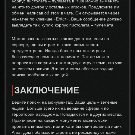
Корпус пистолета – пулемёта в Rust можно выменять
на что-то другое у остальных игроков. Предложите им
обмен, написав об этом в чате. Он открывается через
нажатие по клавише «Enter». Ваше сообщение должно
выглядеть так: куплю корпус пистолета – пулемёта.
Можно воспользоваться так же донатом, если на
сервере, где вы играете, такая возможность
предусмотрена. Иногда более опытные игроки
безвозмездно помогают новичкам. Так же можно
попроситься вступить в командную игру с теми, кто уже
не совсем новичок. Это во многом облегчит задачу
поиска необходимых вещей.
ЗАКЛЮЧЕНИЕ
Ведите поиски на монументах. Ваша цель – зелёные
ящики. Больше всего их на вершине сферы и по
территории аэродрома. Попадаются и в других местах.
Практически на каждом монументе можно, если
проявить внимание, найти хотя бы один зелёный ящик.
А вот дом поблизости строить не рекомендуют даже