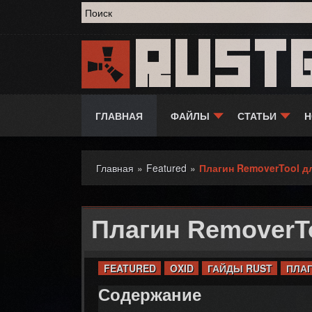
Форма поиска
Rust
ГЛАВНАЯ
ФАЙЛЫ
СТАТЬИ
Н
Главная
»
Featured
»
Плагин RemoverTool д
Вы здесь
Плагин RemoverTo
FEATURED
OXID
ГАЙДЫ RUST
ПЛА
Содержание