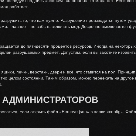
Если последует надпись «unknown command», то мода нет. Если воз
 мод работает.
 разрушить то, что вам нужно. Разрушение производится путём уда
уками. Главное – не забыть включить мод. Досрочно выключается 
ращается до пятидесяти процентов ресурсов. Иногда на некоторых
сделан разрушаемых предмет. Допустим, если вы захотите избавитьс
ящики, печки, верстаки, двери и всё, что ставится на пол. Принци
ютно целом состоянии. Таким образом, можно переехать на другое 
о.
 АДМИНИСТРАТОРОВ
роваться, если открыть файл «Remove.json» в папке «config». Файл