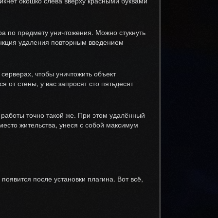
никнет окошко слева вверху красными буквами
ра по предмету уничтожения. Можно стукнуть
функция удаления повторным введением
 серверах, чтобы уничтожить объект
я от стены, у вас запросят сто пятьдесят
п работы точно такой же. При этом удалённый
место жительства, унеся с собой максимум
 появится после установки плагина. Вот всё,