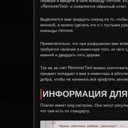
сервере и введите в чате команду /remove. 
«RemoverTool» и появляется обратный отчет,
Выделяется вам тридцать секунд на то, чтобы
киянкой, а можно сделать это и с пустыми р
команды /remove.
Примечательно, что при разрушении вам возв
требуется наличие в инвентаре того, из чего 
камней и двадцать пять дерева.
Так же за счёт RemoverTool можно уничтожать 
предмет попадает к вам в инвентарь в абсол
добра, чтобы не начинать всё крафтить занов
ИНФОРМАЦИЯ ДЛЯ
Плагин имеет ряд настроек. Они могут регули
что там есть по стандарту.