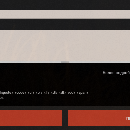
Более подроб
quote> <code> <ul> <ol> <li> <dl> <dt> <dd> <span>
и.