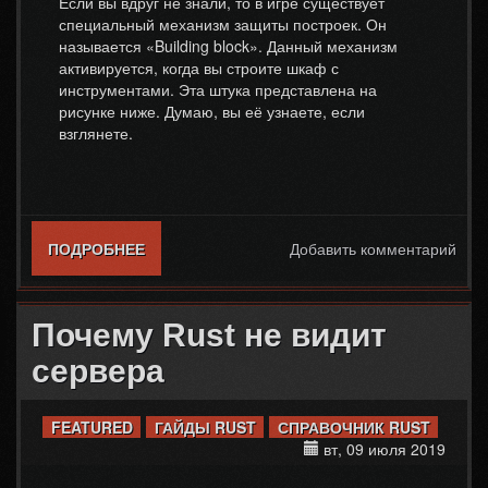
Если вы вдруг не знали, то в игре существует
специальный механизм защиты построек. Он
называется «Building block». Данный механизм
активируется, когда вы строите шкаф с
инструментами. Эта штука представлена на
рисунке ниже. Думаю, вы её узнаете, если
взглянете.
ПОДРОБНЕЕ
О RUST UPGRADE BLOCKED ПОЧЕМУ
Добавить комментарий
Почему Rust не видит
сервера
FEATURED
ГАЙДЫ RUST
СПРАВОЧНИК RUST
вт, 09 июля 2019