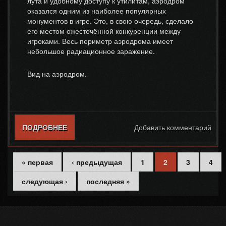
лута и удобному доступу к утилитам, аэродром
оказался одним из наиболее популярных
монументов в игре. Это, в свою очередь, сделало
его местом ожесточённой конкуренции между
игроками. Весь периметр аэродрома имеет
небольшое радиационное заражение.
Вид на аэродром.
ПОДРОБНЕЕ
О АЭРОДРОМ / AIRFIELD
Добавить комментарий
« первая
‹ предыдущая
1
2
3
4
Страницы
следующая ›
последняя »