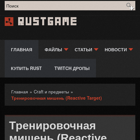
Форма поиска
Rustgame
ГЛАВНАЯ
ФАЙЛЫ
СТАТЬИ
НОВОСТИ
КУПИТЬ RUST
TWITCH ДРОПЫ
Главная
»
Craft и предметы
»
Вы здесь
Тренировочная мишень (Reactive Target)
Тренировочная
мишень (Reactive