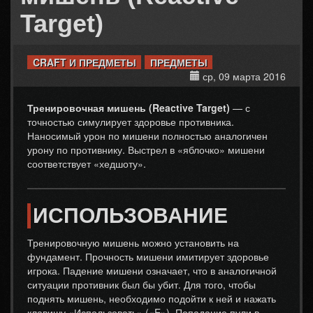
Target)
CRAFT И ПРЕДМЕТЫ
ПРЕДМЕТЫ
ср, 09 марта 2016
Тренировочная мишень (Reactive Target)
— с
точностью симулирует здоровье противника.
Наносимый урон по мишени полностью аналогичен
урону по противнику. Выстрел в «яблочко» мишени
соответствует «хедшоту».
ИСПОЛЬЗОВАНИЕ
Тренировочную мишень можно установить на
фундамент. Прочность мишени имитирует здоровье
игрока. Падение мишени означает, что в аналогичной
ситуации противник был бы убит. Для того, чтобы
поднять мишень, необходимо подойти к ней и нажать
клавишу «Использовать» («E»). Попадание пули в