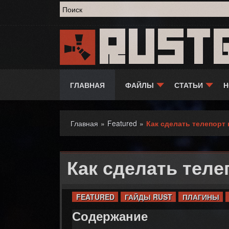
Форма поиска
Rust
ГЛАВНАЯ
ФАЙЛЫ
СТАТЬИ
Н
Главная
»
Featured
»
Как сделать телепорт 
Вы здесь
Как сделать телеп
FEATURED
ГАЙДЫ RUST
ПЛАГИНЫ
Содержание