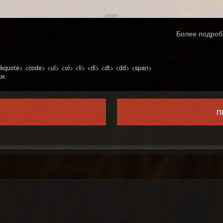
Более подроб
quote> <code> <ul> <ol> <li> <dl> <dt> <dd> <span>
и.