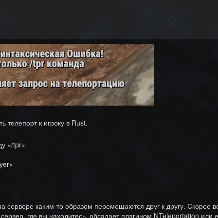
ь телепорт к игроку в Rust.
у «/tpr»
yer»
 на сервере каким-то образом перемещаются друг к другу. Скорее в
 сервер, где вы находитесь, обладает плагином NTeleportation или 