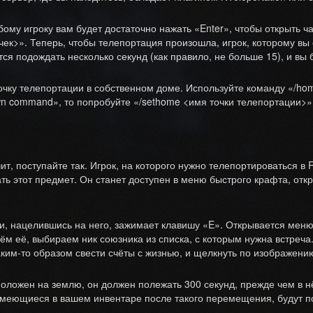
бому игроку вам будет достаточно нажать «Enter», чтобы открыть ча
ычек>». Теперь, чтобы телепортация произошла, игрок, которому вы
ётся подождать несколько секунд (как правило, не больше 15), и в
точку телепортации в собственном доме. Используйте команду «/ho
n command», то попробуйте «/sethome <имя точки телепортации>»
т, поступайте так. Игрок, на которого нужно телепортироваться в 
дать этот предмет. Он станет доступен в меню быстрого крафта, о
 и, нацелившись на него, зажимает клавишу «E». Открывается меню
м её, выбираем ник союзника из списка, с которым нужна встреча.
им-то образом свести счёты с жизнью, и щелкнуть по изображению
 положен на землю, он должен полежать 300 секунд, прежде чем в
, имеющиеся в вашем инвентаре после такого перемещения, будут п